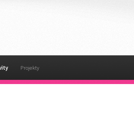
vity
Projekty