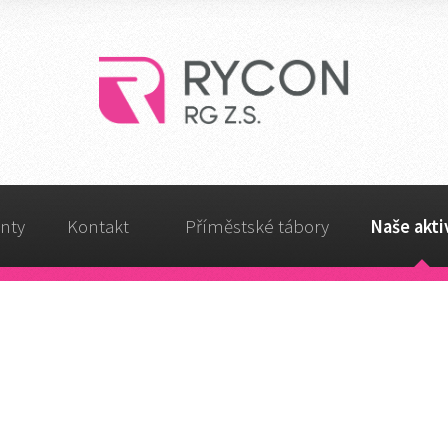
nty
Kontakt
Příměstské tábory
Naše akti